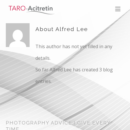
About
Alfred Lee
This author has not yet filled in any
details.
So far Alfred Lee has created 3 blog
entries.
PHOTOGRAPHY ADVICE I GIVE EVERY
TIME